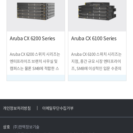
보안 및 복원력이 내장된 획기적
수요에 대비하여 네트워크를 준비
인 운영 효율성을 위한 6400 스위
시킬 수 있도록 확장 가능하고 무
치는 IoT, 모바일 및 클라우드 애
한한 성능을 제공합니다. 이 시리
플리케이션을 지원하는 고성능 네
즈에는 고속 업링크가 내장되어
트워크를 위한 기반을 제공합니다
있으며 고성능 네트워크를 위한
멀티기가비트 이더넷이 장착된 24
Aruba CX 6200 Series
Aruba CX 6100 Series
개의 SFP+ 포트와 완전 밀도 60W
PoE 모델을 포함합니다. 완전히
Aruba CX 6200 스위치 시리즈는
Aruba CX 6100 스위치 시리즈는
엔터프라이즈 브랜치 사무실 및
지점, 중간 규모 시장 엔터프라이
캠퍼스는 물론 SMB에 적합한 스
즈, SMB에 이상적인 입문 수준의
택형 액세스 스위치입니다. 사용
액세스 스위치 제품군입니다. 이
하기 쉬운 구성 툴을 통해 오류 없
Layer 2 스위치 시리즈는 IoT를
이 설치할 수 있으며, 내장된 분석
위한 여러 PoE, 빠른 10GbE 업링
으로 운영자에게 자동화된 모니터
크, ACL과 정적 라우팅과 같은 견
링 및 문제 해결이 제공되어 비즈
고한 보안 기능과 함께 간단히 배
개인정보처리방침
이메일무단수집거부
니스에 영향을 미치기 전에 문제
포해 네트워크를 보호할 수 있습
를 해결할 수 있습니다. 또한 IoT
니다. 사용이 간편한 구성 도구를
및 업무 환경 이동성을 위한 네트
사용하면 네트워크 요구에 가장
상호
(주)한맥정보기술
워크 보안을 강화하도록 아루바
적합한 관리를 선택해 오류가 없