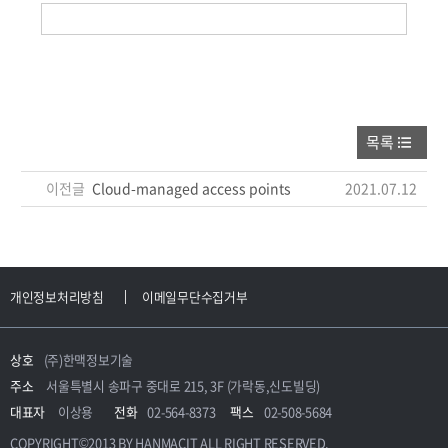
목록
이전글
Cloud-managed access points
2021.07.12
개인정보처리방침
이메일무단수집거부
상호
(주)한맥정보기술
주소
서울특별시 송파구 중대로 215, 3F (가락동,신도빌딩)
대표자
이상용
전화
02-564-8373
팩스
02-508-5684
COPYRIGHT©2013 BY HANMACIT ALL RIGHT RESERVED.