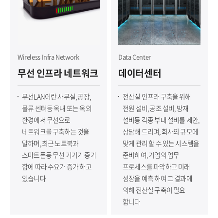
Wireless Infra Network
Data Center
무선 인프라 네트워크
데이터센터
무선LAN이란 사무실, 공장,
전산실 인프라 구축을 위해
물류 센터등 옥내 또는 옥외
전원 설비, 공조 설비, 방재
환경에서 무선으로
설비등 각종 부대 설비를 제안,
네트워크를 구축하는 것을
상담해 드리며, 회사의 규모에
말하며, 최근 노트북과
맞게 관리 할 수 있는 시스템을
스마트폰등 무선 기기가 증가
준비하여, 기업의 업무
함에 따라 수요가 증가 하고
프로세스를 파악하고 미래
있습니다
성장을 예측 하여 그 결과에
의해 전산실 구축이 필요
합니다